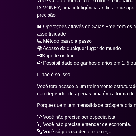
Mentoria Ma
para homens e mulhere
Você sente que nasceu para viver algo maior,
certo tem te impedido de acessar todo o seu p
Mentoria Master Online
foi criada exatament