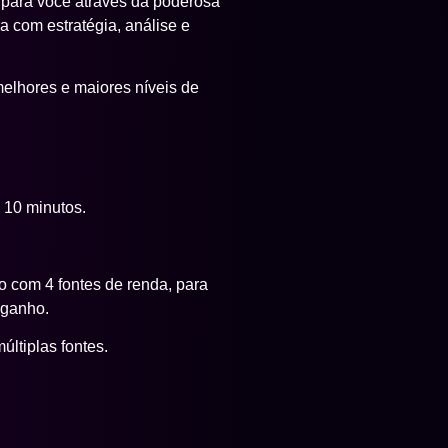
Aproveitar 
ster
s
 mas a falta do direcionamento
otencial e prosperidade? A
e para quem decidiu parar de