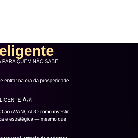
No meu Novo Curso 100% online
vou te ensinar como:
Reprogramar sua mente para
Sair do ciclo de escassez.
Destravar bloqueios financei
Se posicionar como uma pes
A riqueza começa dentro.
E depois se manifesta fora.
Está pronto(a) para viver em 
Por 
R$
ou à 