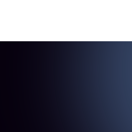
 Criando Consciência para a Riqueza, eu
 prosperidade.
ros.
soa próspera.
outro nível?
de R$997
apenas 12x de
41,06
vista R$ 397,00